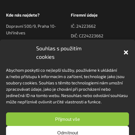
Kde nás najdete?
Firemní údaje
Dopravní 500/9, Praha 10-
IČ: 24223662
Uhříněves
DIČ: CZ24223662
Souhlas s použitím
Kontaktujte nás
Navigace
cookies
poptavky@prodeck.cz
Úvod
Abychom poskytli co nejlepší služby, používáme k ukládání
O nás
+420 778 222 800
a/nebo přístupu k informacím o zařízení, technologie jako jsou
Kontakt
soubory cookies. Souhlas s těmito technologiemi nám umožní
zpracovávat údaje, jako je chování při procházení nebo
jedinečná ID na tomto webu. Nesouhlas nebo odvolání souhlasu
může nepříznivě ovlivnit určité vlastnosti a funkce.
Sledovat na Instagramu
Přijmout vše
Odmítnout