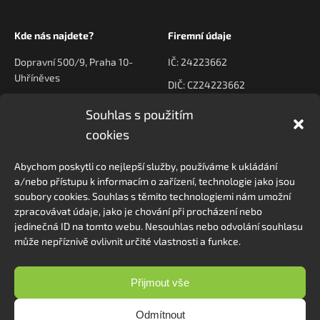
Kde nás najdete?
Firemní údaje
Dopravní 500/9, Praha 10-
IČ: 24223662
Uhříněves
DIČ: CZ24223662
Souhlas s použitím
Kontaktujte nás
Navigace
cookies
poptavky@prodeck.cz
Úvod
Abychom poskytli co nejlepší služby, používáme k ukládání
O nás
+420 778 222 800
a/nebo přístupu k informacím o zařízení, technologie jako jsou
Kontakt
soubory cookies. Souhlas s těmito technologiemi nám umožní
zpracovávat údaje, jako je chování při procházení nebo
jedinečná ID na tomto webu. Nesouhlas nebo odvolání souhlasu
může nepříznivě ovlivnit určité vlastnosti a funkce.
Sledovat na Instagramu
Přijmout vše
Odmítnout