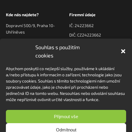
Kde nás najdete?
Firemní údaje
Dopravní 500/9, Praha 10-
IČ: 24223662
Uhříněves
DIČ: CZ24223662
Souhlas s použitím
Kontaktujte nás
Navigace
cookies
poptavky@prodeck.cz
Úvod
Abychom poskytli co nejlepší služby, používáme k ukládání
O nás
+420 778 222 800
a/nebo přístupu k informacím o zařízení, technologie jako jsou
Kontakt
soubory cookies. Souhlas s těmito technologiemi nám umožní
zpracovávat údaje, jako je chování při procházení nebo
jedinečná ID na tomto webu. Nesouhlas nebo odvolání souhlasu
může nepříznivě ovlivnit určité vlastnosti a funkce.
Sledovat na Instagramu
Přijmout vše
Odmítnout