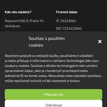
Kde nás najdete?
Firemní údaje
Dopravní 500/9, Praha 10-
IČ: 24223662
Uhříněves
DIČ: CZ24223662
Souhlas s použitím
Kontaktujte nás
Navigace
cookies
poptavky@prodeck.cz
Úvod
Abychom poskytli co nejlepší služby, používáme k ukládání
O nás
+420 778 222 800
a/nebo přístupu k informacím o zařízení, technologie jako jsou
Kontakt
soubory cookies. Souhlas s těmito technologiemi nám umožní
zpracovávat údaje, jako je chování při procházení nebo
jedinečná ID na tomto webu. Nesouhlas nebo odvolání souhlasu
může nepříznivě ovlivnit určité vlastnosti a funkce.
Sledovat na Instagramu
Přijmout vše
Odmítnout