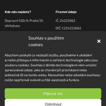
Kde nás najdete?
Firemní údaje
Dopravní 500/9, Praha 10-
IČ: 24223662
Uhříněves
DIČ: CZ24223662
Souhlas s použitím
Kontaktujte nás
Navigace
cookies
poptavky@prodeck.cz
Úvod
Abychom poskytli co nejlepší služby, používáme k ukládání
O nás
+420 778 222 800
a/nebo přístupu k informacím o zařízení, technologie jako jsou
Kontakt
soubory cookies. Souhlas s těmito technologiemi nám umožní
zpracovávat údaje, jako je chování při procházení nebo
jedinečná ID na tomto webu. Nesouhlas nebo odvolání souhlasu
může nepříznivě ovlivnit určité vlastnosti a funkce.
Sledovat na Instagramu
Přijmout vše
Odmítnout