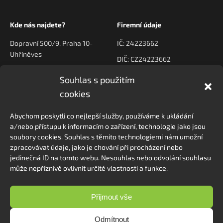
Kde nás najdete?
Firemní údaje
Dopravní 500/9, Praha 10-
IČ: 24223662
Uhříněves
DIČ: CZ24223662
Souhlas s použitím
Kontaktujte nás
Navigace
cookies
poptavky@prodeck.cz
Úvod
Abychom poskytli co nejlepší služby, používáme k ukládání
O nás
+420 778 222 800
a/nebo přístupu k informacím o zařízení, technologie jako jsou
Kontakt
soubory cookies. Souhlas s těmito technologiemi nám umožní
zpracovávat údaje, jako je chování při procházení nebo
jedinečná ID na tomto webu. Nesouhlas nebo odvolání souhlasu
může nepříznivě ovlivnit určité vlastnosti a funkce.
Sledovat na Instagramu
Přijmout vše
Odmítnout