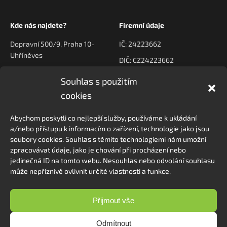
Kde nás najdete?
Firemní údaje
Dopravní 500/9, Praha 10-
IČ: 24223662
Uhříněves
DIČ: CZ24223662
Souhlas s použitím
Kontaktujte nás
Navigace
cookies
poptavky@prodeck.cz
Úvod
Abychom poskytli co nejlepší služby, používáme k ukládání
O nás
+420 778 222 800
a/nebo přístupu k informacím o zařízení, technologie jako jsou
Kontakt
soubory cookies. Souhlas s těmito technologiemi nám umožní
zpracovávat údaje, jako je chování při procházení nebo
jedinečná ID na tomto webu. Nesouhlas nebo odvolání souhlasu
může nepříznivě ovlivnit určité vlastnosti a funkce.
Sledovat na Instagramu
Přijmout vše
Odmítnout