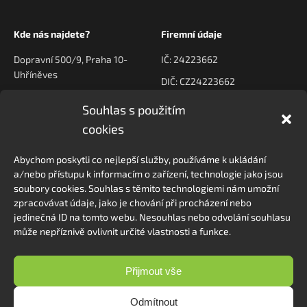
Kde nás najdete?
Firemní údaje
Dopravní 500/9, Praha 10-
IČ: 24223662
Uhříněves
DIČ: CZ24223662
Souhlas s použitím
Kontaktujte nás
Navigace
cookies
poptavky@prodeck.cz
Úvod
Abychom poskytli co nejlepší služby, používáme k ukládání
O nás
+420 778 222 800
a/nebo přístupu k informacím o zařízení, technologie jako jsou
Kontakt
soubory cookies. Souhlas s těmito technologiemi nám umožní
zpracovávat údaje, jako je chování při procházení nebo
jedinečná ID na tomto webu. Nesouhlas nebo odvolání souhlasu
může nepříznivě ovlivnit určité vlastnosti a funkce.
Sledovat na Instagramu
Přijmout vše
Odmítnout