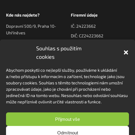
Kde nás najdete?
Firemní údaje
Dopravní 500/9, Praha 10-
IČ: 24223662
Uhříněves
DIČ: CZ24223662
Souhlas s použitím
Kontaktujte nás
Navigace
cookies
poptavky@prodeck.cz
Úvod
Abychom poskytli co nejlepší služby, používáme k ukládání
O nás
+420 778 222 800
a/nebo přístupu k informacím o zařízení, technologie jako jsou
Kontakt
soubory cookies. Souhlas s těmito technologiemi nám umožní
zpracovávat údaje, jako je chování při procházení nebo
jedinečná ID na tomto webu. Nesouhlas nebo odvolání souhlasu
může nepříznivě ovlivnit určité vlastnosti a funkce.
Sledovat na Instagramu
Přijmout vše
Odmítnout