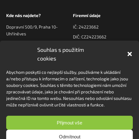
Kde nás najdete?
Firemní údaje
Dopravní 500/9, Praha 10-
IČ: 24223662
Uhříněves
DIČ: CZ24223662
Souhlas s použitím
Kontaktujte nás
Navigace
cookies
poptavky@prodeck.cz
Úvod
Abychom poskytli co nejlepší služby, používáme k ukládání
O nás
+420 778 222 800
a/nebo přístupu k informacím o zařízení, technologie jako jsou
Kontakt
soubory cookies. Souhlas s těmito technologiemi nám umožní
zpracovávat údaje, jako je chování při procházení nebo
jedinečná ID na tomto webu. Nesouhlas nebo odvolání souhlasu
může nepříznivě ovlivnit určité vlastnosti a funkce.
Sledovat na Instagramu
Přijmout vše
Odmítnout