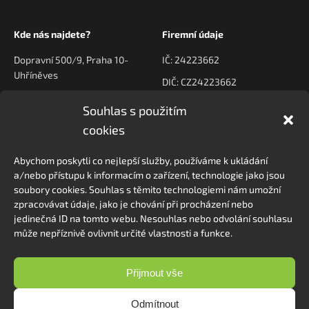
Kde nás najdete?
Firemní údaje
Dopravní 500/9, Praha 10-
IČ: 24223662
Uhříněves
DIČ: CZ24223662
Souhlas s použitím
Kontaktujte nás
Navigace
cookies
poptavky@prodeck.cz
Úvod
Abychom poskytli co nejlepší služby, používáme k ukládání
O nás
+420 778 222 800
a/nebo přístupu k informacím o zařízení, technologie jako jsou
Kontakt
soubory cookies. Souhlas s těmito technologiemi nám umožní
zpracovávat údaje, jako je chování při procházení nebo
jedinečná ID na tomto webu. Nesouhlas nebo odvolání souhlasu
může nepříznivě ovlivnit určité vlastnosti a funkce.
Sledovat na Instagramu
Přijmout vše
Odmítnout